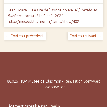
Jean Hoarau, “Le site de "Bonne nouvelle",”
Musée de
Blasimon
, consulté le 9 août 2026,
http://musee.blasimon.fr/items/show/402
.
← Contenu précédent
Contenu suivant →
©2025 HOA Musée de Blasimon -
Réalisation Somyweb
-
Webmaster
Fièrement propulsé par
Omeka
.